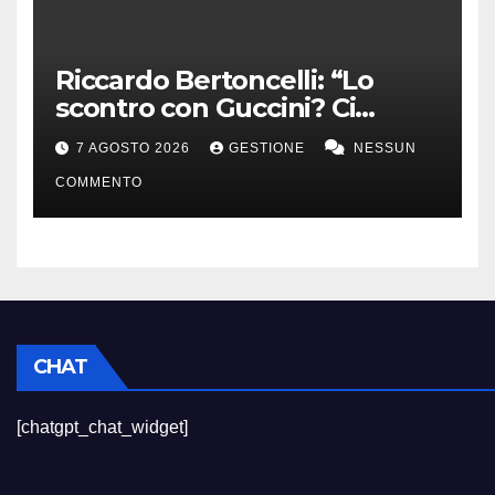
Riccardo Bertoncelli: “Lo
scontro con Guccini? Ci
volevamo bene”
7 AGOSTO 2026
GESTIONE
NESSUN
COMMENTO
CHAT
[chatgpt_chat_widget]