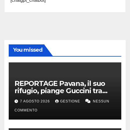
[chatgpt_chatbot]
You missed
REPORTAGE Pavana, il suo
rifugio, piange Guccini tra
silenzio, lacrime e fiori
7 AGOSTO 2026
GESTIONE
NESSUN
COMMENTO