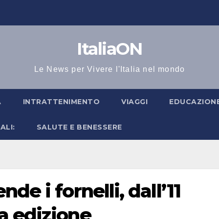
ItaliaON
Le News per Vivere l'Italia nel mondo
A
INTRATTENIMENTO
VIAGGI
EDUCAZIONE
ALI:
SALUTE E BENESSERE
de i fornelli, dall’11
a edizione