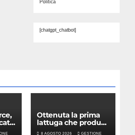
Politica
[chatgpt_chatbot]
ce,
Ottenuta la prima
cato
lattuga che produce
e
una proteina chiave
IONE
8 AGOSTO 2026
GESTIONE