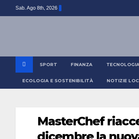
Salta
Sab. Ago 8th, 2026
al
contenuto
SPORT
FINANZA
TECNOLOGI
ECOLOGIA E SOSTENIBILITÀ
NOTIZIE LOC
MasterChef riaccen
dicembre la nuov