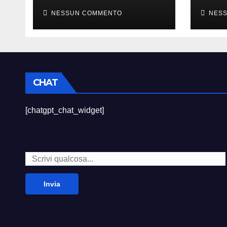
sempre divertito”
died
NESSUN COMMENTO
NES
CHAT
[chatgpt_chat_widget]
Invia