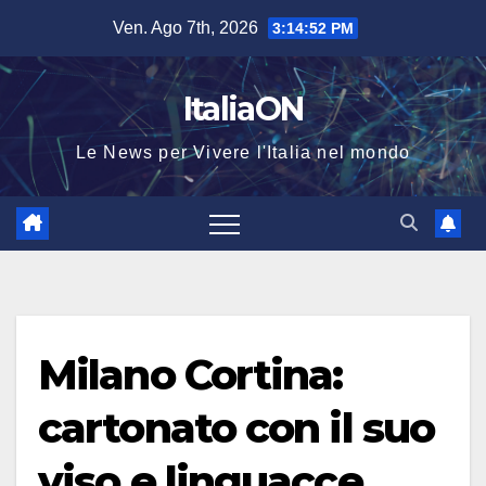
Salta
Ven. Ago 7th, 2026
3:14:53 PM
al
contenuto
ItaliaON
Le News per Vivere l'Italia nel mondo
Milano Cortina:
cartonato con il suo
viso e linguacce,