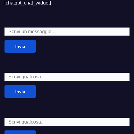
[chatgpt_chat_widget]
Invia
Invia