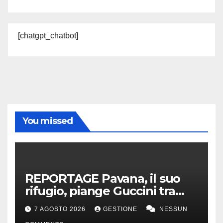
[chatgpt_chatbot]
You missed
REPORTAGE Pavana, il suo
rifugio, piange Guccini tra
silenzio, lacrime e fiori
7 AGOSTO 2026
GESTIONE
NESSUN