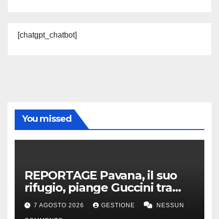
[chatgpt_chatbot]
You missed
REPORTAGE Pavana, il suo
rifugio, piange Guccini tra
silenzio, lacrime e fiori
7 AGOSTO 2026
GESTIONE
NESSUN