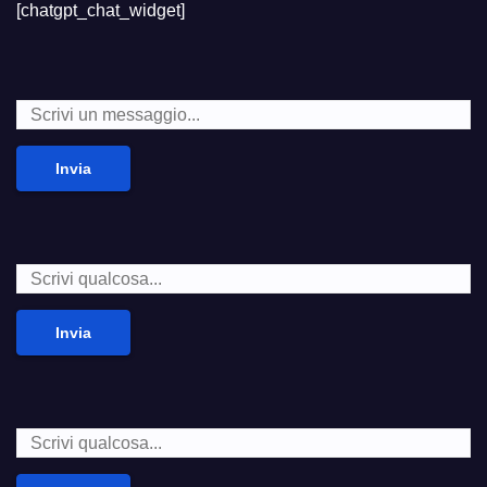
[chatgpt_chat_widget]
Invia
Invia