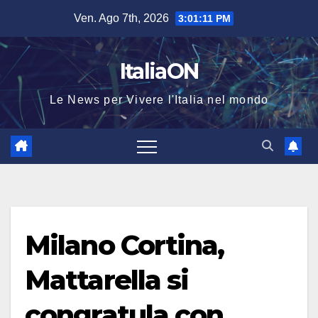
Salta
Ven. Ago 7th, 2026
3:01:12 PM
al
contenuto
ItaliaON
Le News per Vivere l'Italia nel mondo
Milano Cortina,
Mattarella si
congratula con