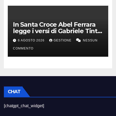
In Santa Croce Abel Ferrara
legge i versi di Gabriele Tinti
per Francesco d’Assisi
6 AGOSTO 2026
GESTIONE
NESSUN
COMMENTO
CHAT
[chatgpt_chat_widget]