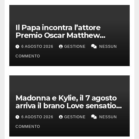
Il Papa incontra l’attore
Premio Oscar Matthew
McConaughey
6 AGOSTO 2026
GESTIONE
NESSUN
COMMENTO
Madonna e Kylie, il 7 agosto
arriva il brano Love sensation
(Afterhours mix)
6 AGOSTO 2026
GESTIONE
NESSUN
COMMENTO