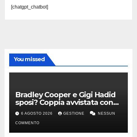
[chatgpt_chatbot]
You missed
Bradley Cooper e Gigi Hadid
sposi? Coppia avvistata con
anello all’anulare
6 AGOSTO 2026
GESTIONE
NESSUN
COMMENTO