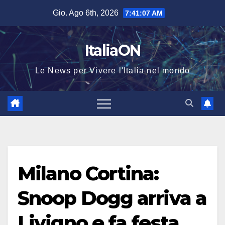
Salta
Gio. Ago 6th, 2026
7:41:08 AM
al
contenuto
ItaliaON
Le News per Vivere l'Italia nel mondo
Milano Cortina:
Snoop Dogg arriva a
Livigno e fa festa