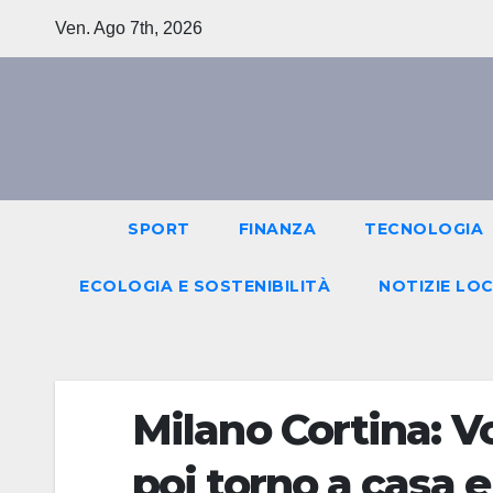
Salta
Ven. Ago 7th, 2026
al
contenuto
SPORT
FINANZA
TECNOLOGIA
ECOLOGIA E SOSTENIBILITÀ
NOTIZIE LOC
Milano Cortina: V
poi torno a casa e