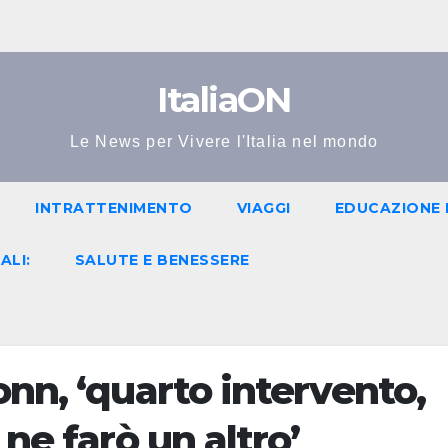
ItaliaON
Le News per Vivere l'Italia nel mondo
INTRATTENIMENTO
VIAGGI
EDUCAZIONE 
ALI:
SALUTE E BENESSERE
onn, ‘quarto intervento,
 ne farò un altro’