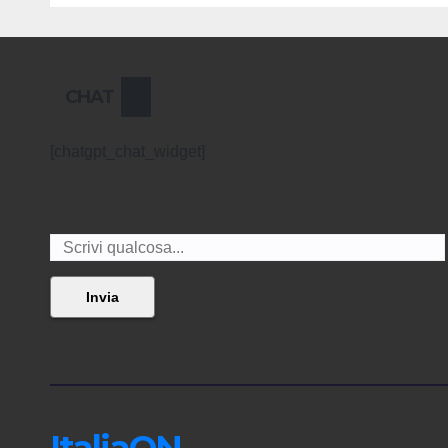
CHAT
[chatgpt_chat_widget]
Invia