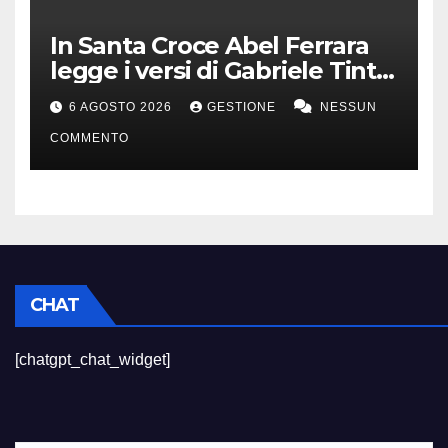
In Santa Croce Abel Ferrara
legge i versi di Gabriele Tinti
per Francesco d’Assisi
6 AGOSTO 2026
GESTIONE
NESSUN
COMMENTO
CHAT
[chatgpt_chat_widget]