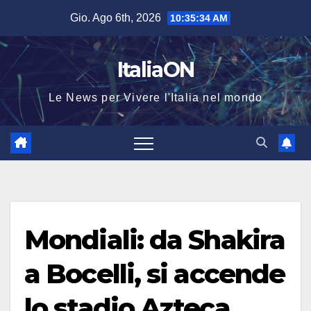
Salta
Gio. Ago 6th, 2026
10:35:34 AM
al
contenuto
ItaliaON
Le News per Vivere l'Italia nel mondo
Mondiali: da Shakira
a Bocelli, si accende
lo stadio Azteca