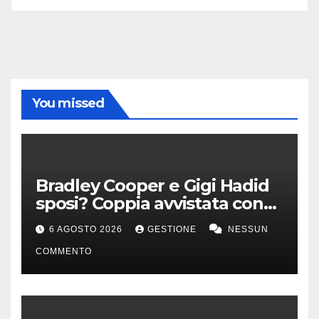
You missed
Bradley Cooper e Gigi Hadid
sposi? Coppia avvistata con
anello all’anulare
6 AGOSTO 2026
GESTIONE
NESSUN
COMMENTO