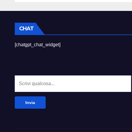
CHAT
[chatgpt_chat_widget]
Invia