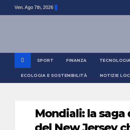
Salta
Ven. Ago 7th, 2026
al
contenuto
SPORT
FINANZA
TECNOLOGI
ECOLOGIA E SOSTENIBILITÀ
NOTIZIE LOC
Mondiali: la saga 
del New Jersey ch