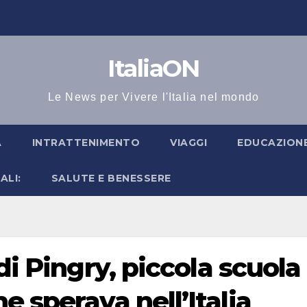
ItaliaON
Le News per Vivere l'Italia nel mondo
A
INTRATTENIMENTO
VIAGGI
EDUCAZIONE
ALI:
SALUTE E BENESSERE
di Pingry, piccola scuola
e sperava nell’Italia