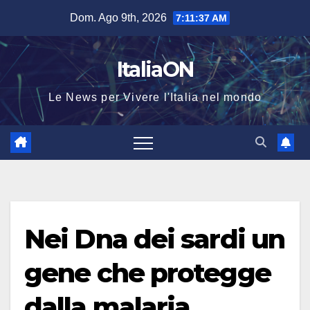
Salta
Dom. Ago 9th, 2026
7:11:38 AM
al
contenuto
ItaliaON
Le News per Vivere l'Italia nel mondo
Nei Dna dei sardi un
gene che protegge
dalla malaria