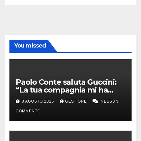
You missed
Paolo Conte saluta Guccini:
“La tua compagnia mi ha
sempre divertito”
8 AGOSTO 2026
GESTIONE
NESSUN
COMMENTO