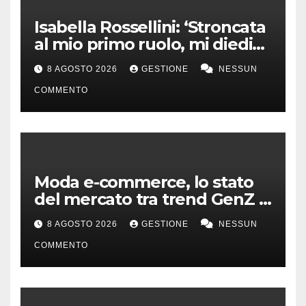
Isabella Rossellini: ‘Stroncata
al mio primo ruolo, mi diedi
alla moda’
8 AGOSTO 2026
GESTIONE
NESSUN
COMMENTO
Moda e-commerce, lo stato
del mercato tra trend GenZ e
second hand
8 AGOSTO 2026
GESTIONE
NESSUN
COMMENTO