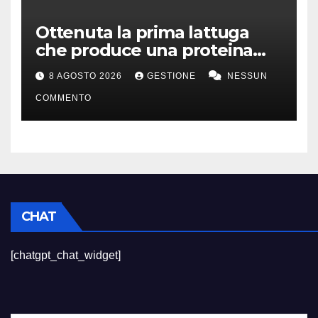
Ottenuta la prima lattuga
che produce una proteina
chiave della carne
8 AGOSTO 2026
GESTIONE
NESSUN
COMMENTO
CHAT
[chatgpt_chat_widget]