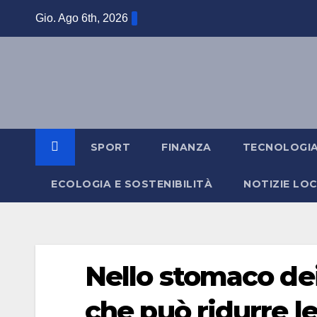
Salta
Gio. Ago 6th, 2026
al
contenuto
SPORT
FINANZA
TECNOLOGI
ECOLOGIA E SOSTENIBILITÀ
NOTIZIE LOC
Nello stomaco dei
che può ridurre l