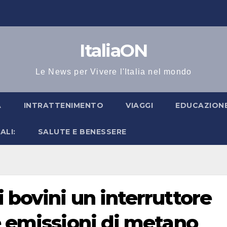
ItaliaON
Le News per Vivere l'Italia nel mondo
A
INTRATTENIMENTO
VIAGGI
EDUCAZIONE
ALI:
SALUTE E BENESSERE
 bovini un interruttore
e emissioni di metano