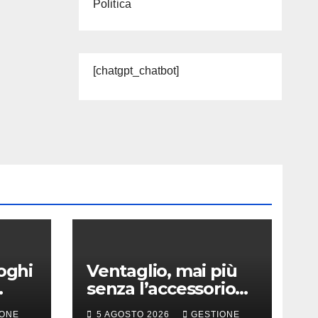
Politica
[chatgpt_chatbot]
oghi
Ventaglio, mai più
senza l’accessorio
 e
che ci salva dall’afa
IONE
5 AGOSTO 2026
GESTIONE