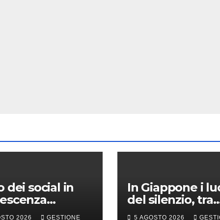
o dei social in
In Giappone i lu
lescenza
del silenzio, tra
ebbe incidere
montagne sacre
OSTO 2026
GESTIONE
5 AGOSTO 2026
GEST