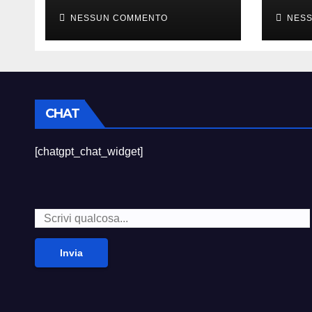
sempre divertito”
died
NESSUN COMMENTO
NES
CHAT
[chatgpt_chat_widget]
Invia