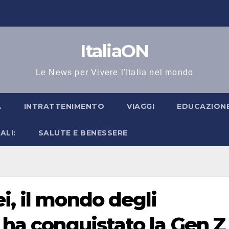
ItaliaON
Le News per Vivere l'Italia nel mondo
A
INTRATTENIMENTO
VIAGGI
EDUCAZIONE
ALI:
SALUTE E BENESSERE
i, il mondo degli
i ha conquistato la Gen Z