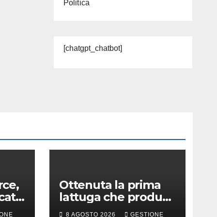
Politica
[chatgpt_chatbot]
ce,
Ottenuta la prima
cato
lattuga che produce
e
una proteina chiave
IONE
8 AGOSTO 2026
GESTIONE