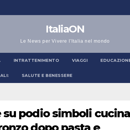
ItaliaON
Le News per Vivere l'Italia nel mondo
A
INTRATTENIMENTO
VIAGGI
EDUCAZIONE
ALI:
SALUTE E BENESSERE
e su podio simboli cucin
bronzo dopo pasta e