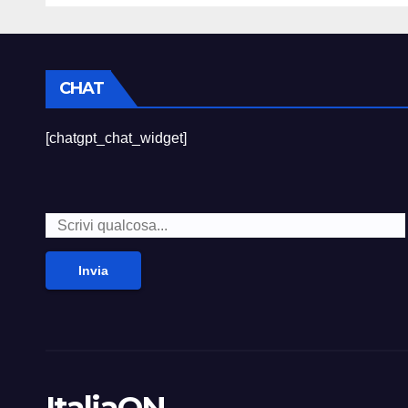
CHAT
[chatgpt_chat_widget]
Invia