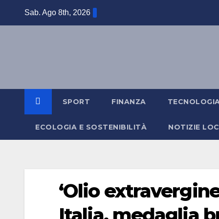
Salta
Sab. Ago 8th, 2026
al
contenuto
SPORT
FINANZA
TECNOLOGI
ECOLOGIA E SOSTENIBILITÀ
NOTIZIE LOC
‘Olio extravergin
Italia, medaglia 