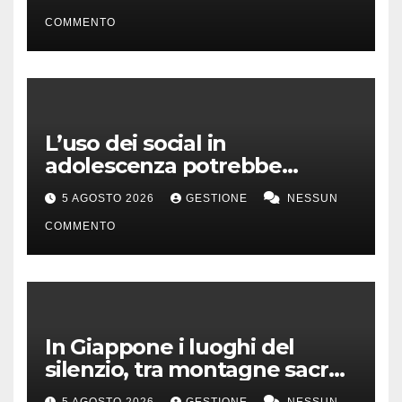
capitano”
COMMENTO
L’uso dei social in
adolescenza potrebbe
incidere sui voti a scuola
5 AGOSTO 2026
GESTIONE
NESSUN
COMMENTO
In Giappone i luoghi del
silenzio, tra montagne sacre
e isole incontaminate
5 AGOSTO 2026
GESTIONE
NESSUN