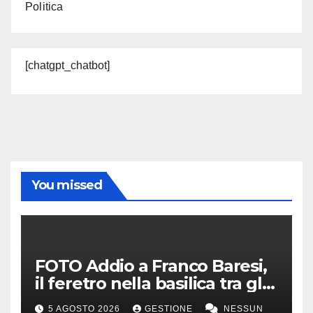
Politica
[chatgpt_chatbot]
You missed
FOTO Addio a Franco Baresi,
il feretro nella basilica tra gli
applausi e il coro “c’è solo un
5 AGOSTO 2026
GESTIONE
NESSUN