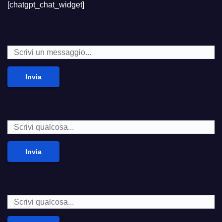
[chatgpt_chat_widget]
Invia
Invia