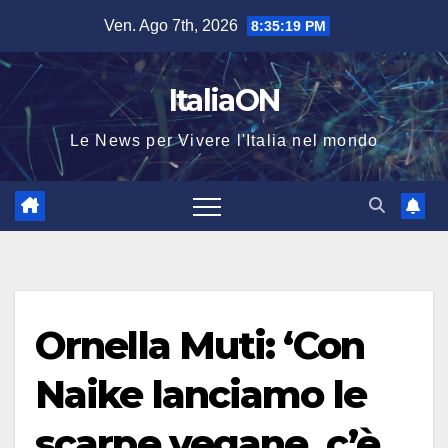
Salta
Ven. Ago 7th, 2026
8:35:20 PM
al
contenuto
ItaliaON
Le News per Vivere l'Italia nel mondo
Ornella Muti: ‘Con
Naike lanciamo le
scarpe vegane, c’è