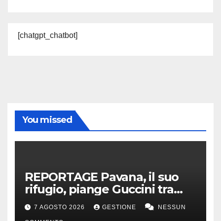
[chatgpt_chatbot]
You missed
REPORTAGE Pavana, il suo
rifugio, piange Guccini tra
silenzio, lacrime e fiori
7 AGOSTO 2026
GESTIONE
NESSUN