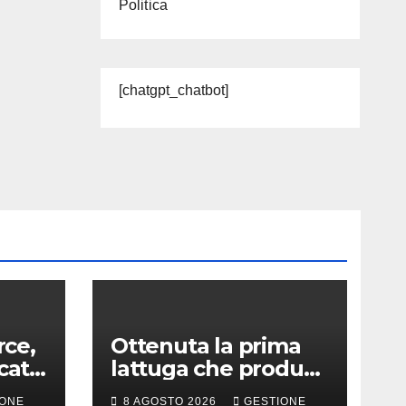
Politica
[chatgpt_chatbot]
ce,
Ottenuta la prima
cato
lattuga che produce
e
una proteina chiave
IONE
8 AGOSTO 2026
GESTIONE