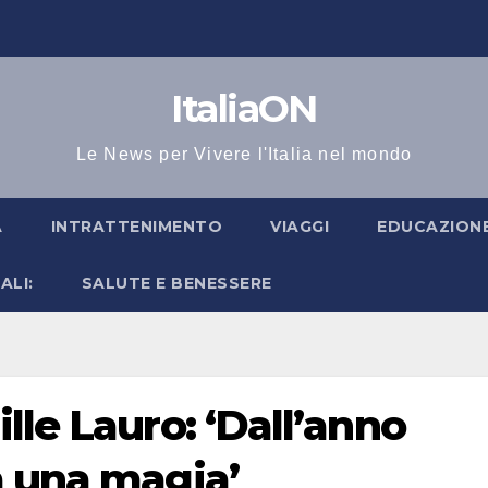
ItaliaON
Le News per Vivere l'Italia nel mondo
A
INTRATTENIMENTO
VIAGGI
EDUCAZIONE
ALI:
SALUTE E BENESSERE
lle Lauro: ‘Dall’anno
a una magia’