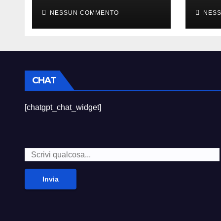
sempre divertito”
died
NESSUN COMMENTO
NES
CHAT
[chatgpt_chat_widget]
Invia