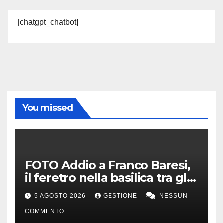
[chatgpt_chatbot]
You missed
FOTO Addio a Franco Baresi,
il feretro nella basilica tra gli
applausi e il coro “c’è solo un
5 AGOSTO 2026
GESTIONE
NESSUN
capitano”
COMMENTO