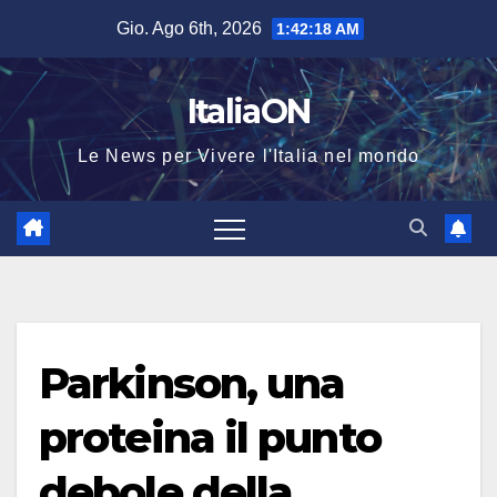
Salta
Gio. Ago 6th, 2026
1:42:19 AM
al
contenuto
ItaliaON
Le News per Vivere l'Italia nel mondo
Parkinson, una
proteina il punto
debole della