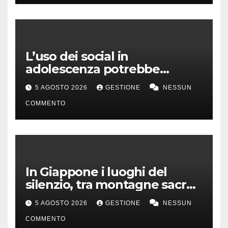
L’uso dei social in
adolescenza potrebbe
incidere sui voti a scuola
5 AGOSTO 2026
GESTIONE
NESSUN
COMMENTO
In Giappone i luoghi del
silenzio, tra montagne sacre
e isole incontaminate
5 AGOSTO 2026
GESTIONE
NESSUN
COMMENTO