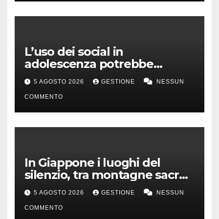
L’uso dei social in
adolescenza potrebbe
incidere sui voti a scuola
5 AGOSTO 2026
GESTIONE
NESSUN
COMMENTO
In Giappone i luoghi del
silenzio, tra montagne sacre
e isole incontaminate
5 AGOSTO 2026
GESTIONE
NESSUN
COMMENTO