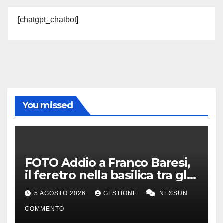
[chatgpt_chatbot]
You missed
FOTO Addio a Franco Baresi,
il feretro nella basilica tra gli
applausi e il coro “c’è solo un
5 AGOSTO 2026
GESTIONE
NESSUN
capitano”
COMMENTO