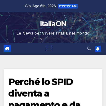
Salta
Gio. Ago 6th, 2026
2:22:22 AM
al
contenuto
ItaliaON
Le News per Vivere l'Italia nel mondo
Perché lo SPID
diventa a
pagamento e da