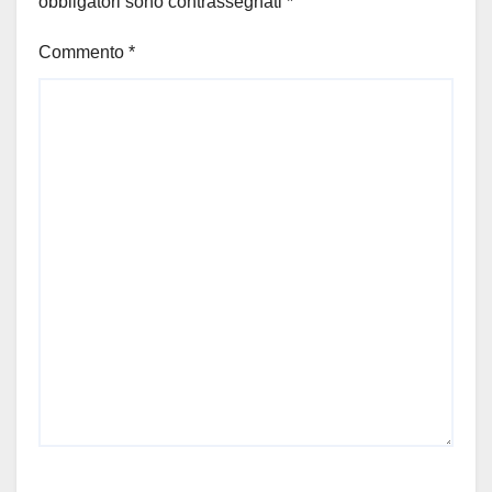
obbligatori sono contrassegnati
*
Commento
*