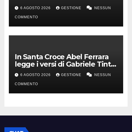
(Afterhours mix)
6 AGOSTO 2026
GESTIONE
NESSUN
COMMENTO
In Santa Croce Abel Ferrara
legge i versi di Gabriele Tinti
per Francesco d’Assisi
6 AGOSTO 2026
GESTIONE
NESSUN
COMMENTO