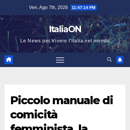
Salta
Ven. Ago 7th, 2026
11:47:14 PM
al
contenuto
ItaliaON
Le News per Vivere l'Italia nel mondo
Piccolo manuale di
comicità
femminista, la