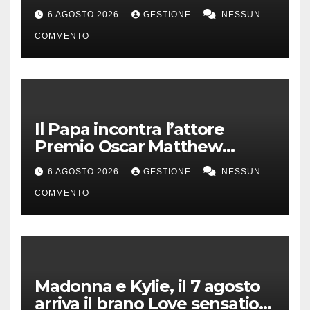
anello all’anulare
6 AGOSTO 2026
GESTIONE
NESSUN
COMMENTO
Il Papa incontra l’attore
Premio Oscar Matthew
McConaughey
6 AGOSTO 2026
GESTIONE
NESSUN
COMMENTO
Madonna e Kylie, il 7 agosto
arriva il brano Love sensation