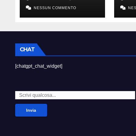
sempre divertito”
died
NESSUN COMMENTO
NE
CHAT
[chatgpt_chat_widget]
Invia