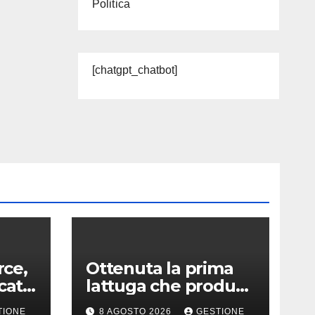
Politica
[chatgpt_chatbot]
ce,
Ottenuta la prima
cato
lattuga che produce
e
una proteina chiave
TIONE
8 AGOSTO 2026
GESTIONE