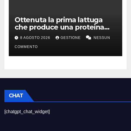
Ottenuta la prima lattuga
che produce una proteina
chiave della carne
8 AGOSTO 2026
GESTIONE
NESSUN
COMMENTO
CHAT
[chatgpt_chat_widget]