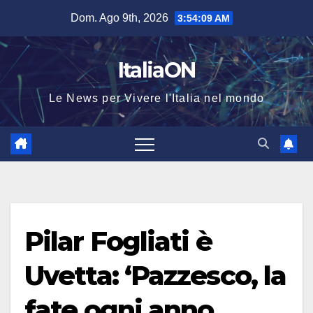
Salta
Dom. Ago 9th, 2026
3:54:10 AM
al
contenuto
ItaliaON
Le News per Vivere l'Italia nel mondo
Pilar Fogliati è
Uvetta: ‘Pazzesco, la
fate ogni anno