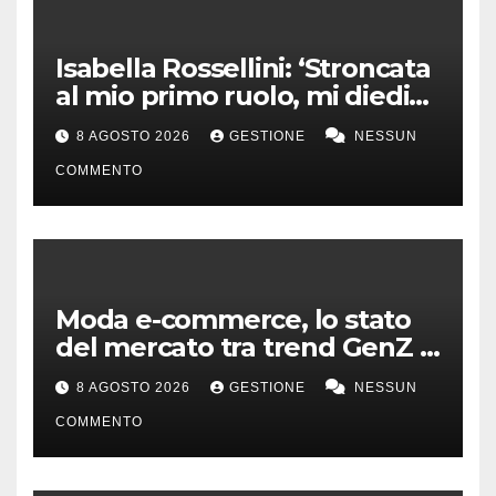
Isabella Rossellini: ‘Stroncata
al mio primo ruolo, mi diedi
alla moda’
8 AGOSTO 2026
GESTIONE
NESSUN
COMMENTO
Moda e-commerce, lo stato
del mercato tra trend GenZ e
second hand
8 AGOSTO 2026
GESTIONE
NESSUN
COMMENTO