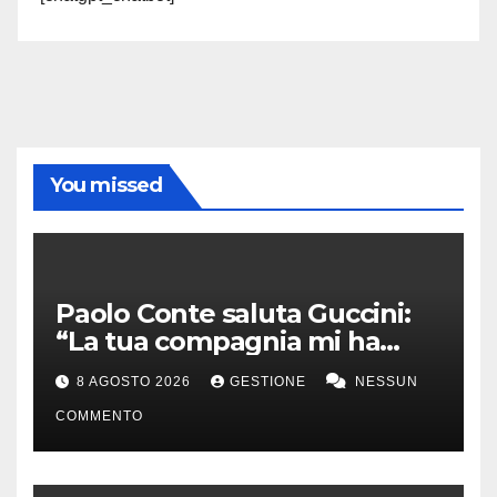
You missed
Paolo Conte saluta Guccini:
“La tua compagnia mi ha
sempre divertito”
8 AGOSTO 2026
GESTIONE
NESSUN
COMMENTO