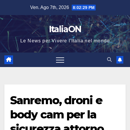
Salta
Ven. Ago 7th, 2026
8:02:29 PM
al
contenuto
ItaliaON
Le News per Vivere l'Italia nel mondo
Sanremo, droni e
body cam per la
sicurezza attorno