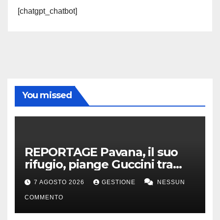
[chatgpt_chatbot]
You missed
REPORTAGE Pavana, il suo
rifugio, piange Guccini tra
silenzio, lacrime e fiori
7 AGOSTO 2026
GESTIONE
NESSUN
COMMENTO