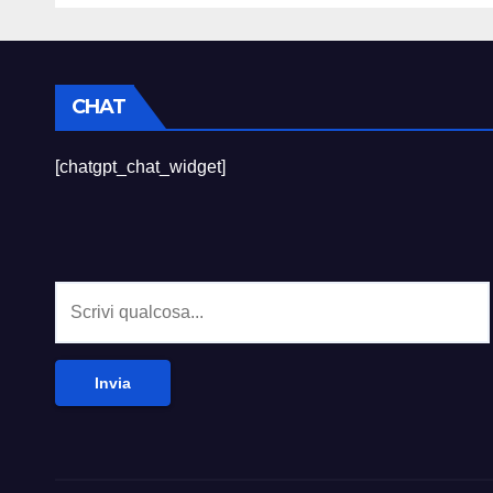
CHAT
[chatgpt_chat_widget]
Invia