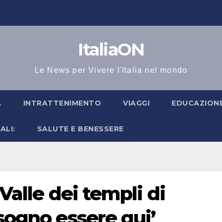
ItaliaON
Le News per Vivere l'Italia nel mondo
A
INTRATTENIMENTO
VIAGGI
EDUCAZIONE
ALI:
SALUTE E BENESSERE
 Valle dei templi di
 sogno essere qui’