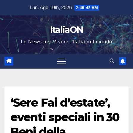
Salta
Lun. Ago 10th, 2026
2:49:42 AM
al
contenuto
ItaliaON
Le News per Vivere l'Italia nel mondo
‘Sere Fai d’estate’,
eventi speciali in 30
Beni della