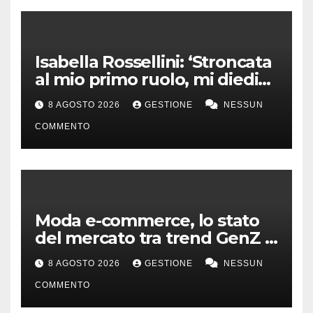
Isabella Rossellini: ‘Stroncata
al mio primo ruolo, mi diedi
alla moda’
8 AGOSTO 2026
GESTIONE
NESSUN
COMMENTO
Moda e-commerce, lo stato
del mercato tra trend GenZ e
second hand
8 AGOSTO 2026
GESTIONE
NESSUN
COMMENTO