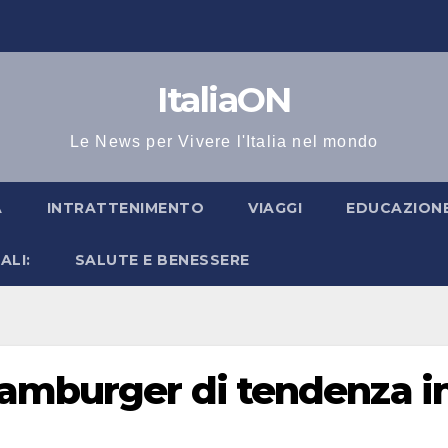
ItaliaON
Le News per Vivere l'Italia nel mondo
A
INTRATTENIMENTO
VIAGGI
EDUCAZIONE
ALI:
SALUTE E BENESSERE
hamburger di tendenza i