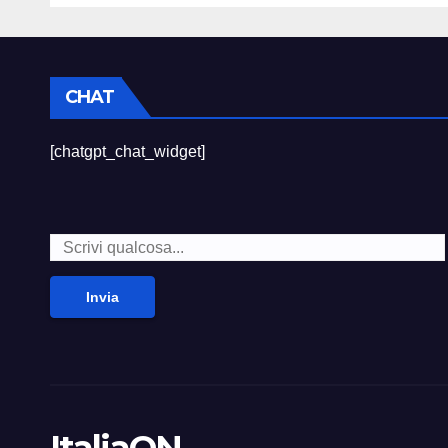
CHAT
[chatgpt_chat_widget]
Invia