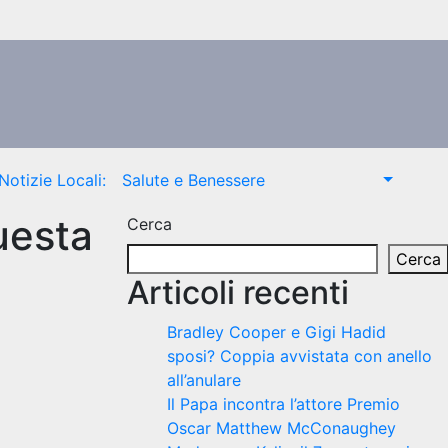
Notizie Locali:
Salute e Benessere
uesta
Cerca
Cerca
Articoli recenti
Bradley Cooper e Gigi Hadid
sposi? Coppia avvistata con anello
all’anulare
Il Papa incontra l’attore Premio
Oscar Matthew McConaughey