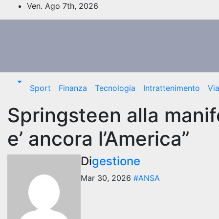
Salta
Ven. Ago 7th, 2026
al
contenuto
Sport
Finanza
Tecnologia
Intrattenimento
Vi
Springsteen alla mani
e’ ancora l’America”
Di
gestione
Mar 30, 2026
#ANSA