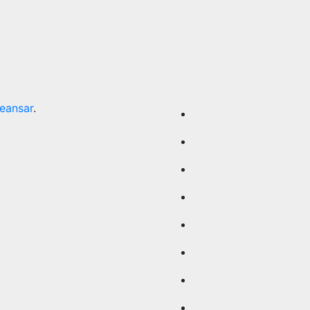
eansar
.