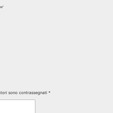
ne”
atori sono contrassegnati
*