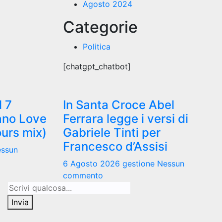
Agosto 2024
Categorie
Politica
[chatgpt_chatbot]
l 7
In Santa Croce Abel
rano Love
Ferrara legge i versi di
ours mix)
Gabriele Tinti per
Francesco d’Assisi
ssun
6 Agosto 2026
gestione
Nessun
commento
Invia