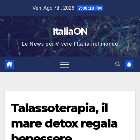
Salta
Ven. Ago 7th, 2026
7:08:19 PM
al
contenuto
ItaliaON
Le News per Vivere l'Italia nel mondo
Talassoterapia, il
mare detox regala
benessere