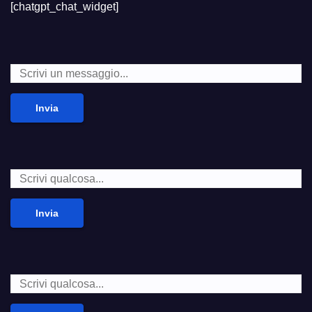
[chatgpt_chat_widget]
Invia
Invia