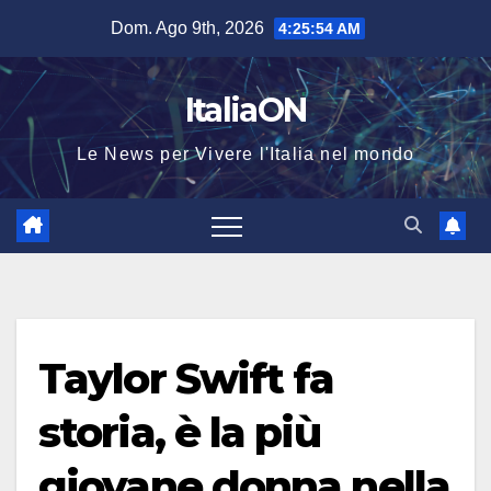
Salta
Dom. Ago 9th, 2026
4:25:54 AM
al
contenuto
ItaliaON
Le News per Vivere l'Italia nel mondo
Taylor Swift fa
storia, è la più
giovane donna nella