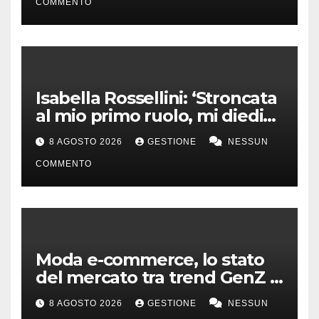
COMMENTO
Isabella Rossellini: ‘Stroncata
al mio primo ruolo, mi diedi
alla moda’
8 AGOSTO 2026
GESTIONE
NESSUN
COMMENTO
Moda e-commerce, lo stato
del mercato tra trend GenZ e
second hand
8 AGOSTO 2026
GESTIONE
NESSUN