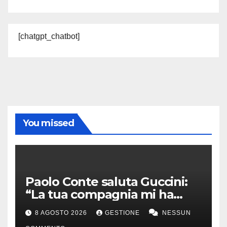
[chatgpt_chatbot]
You missed
Paolo Conte saluta Guccini:
“La tua compagnia mi ha
sempre divertito”
8 AGOSTO 2026
GESTIONE
NESSUN