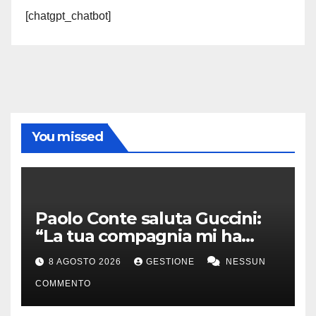
[chatgpt_chatbot]
You missed
Paolo Conte saluta Guccini:
“La tua compagnia mi ha
sempre divertito”
8 AGOSTO 2026
GESTIONE
NESSUN
COMMENTO