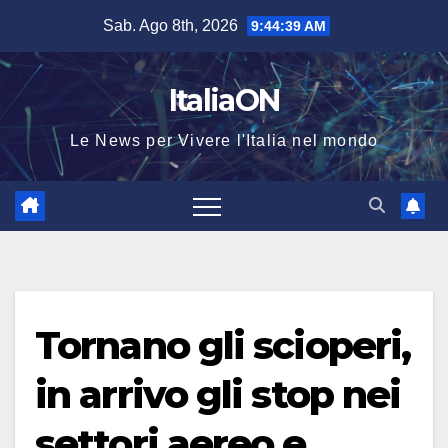
Salta
Sab. Ago 8th, 2026
9:44:39 AM
al
contenuto
ItaliaON
Le News per Vivere l'Italia nel mondo
Tornano gli scioperi,
in arrivo gli stop nei
settori aereo e