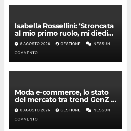
Isabella Rossellini: ‘Stroncata
al mio primo ruolo, mi diedi
alla moda’
8 AGOSTO 2026
GESTIONE
NESSUN
COMMENTO
Moda e-commerce, lo stato
del mercato tra trend GenZ e
second hand
8 AGOSTO 2026
GESTIONE
NESSUN
COMMENTO