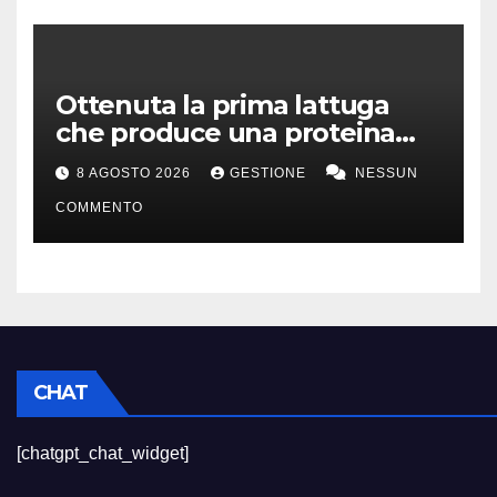
Ottenuta la prima lattuga
che produce una proteina
chiave della carne
8 AGOSTO 2026
GESTIONE
NESSUN
COMMENTO
CHAT
[chatgpt_chat_widget]