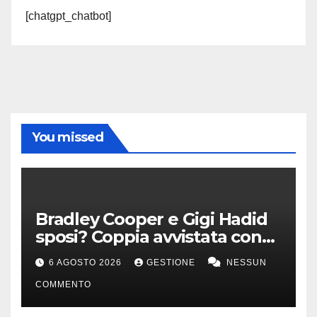
[chatgpt_chatbot]
You missed
Bradley Cooper e Gigi Hadid
sposi? Coppia avvistata con
anello all’anulare
6 AGOSTO 2026
GESTIONE
NESSUN
COMMENTO