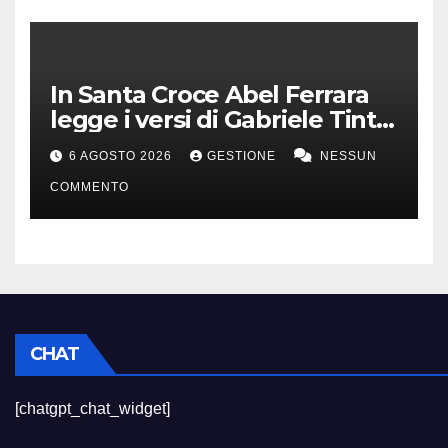
In Santa Croce Abel Ferrara
legge i versi di Gabriele Tinti
per Francesco d’Assisi
6 AGOSTO 2026
GESTIONE
NESSUN
COMMENTO
CHAT
[chatgpt_chat_widget]