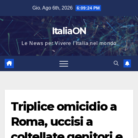
Salta
Gio. Ago 6th, 2026
6:09:25 PM
al
contenuto
ItaliaON
Le News per Vivere l'Italia nel mondo
Triplice omicidio a
Roma, uccisi a
coltellate genitori e