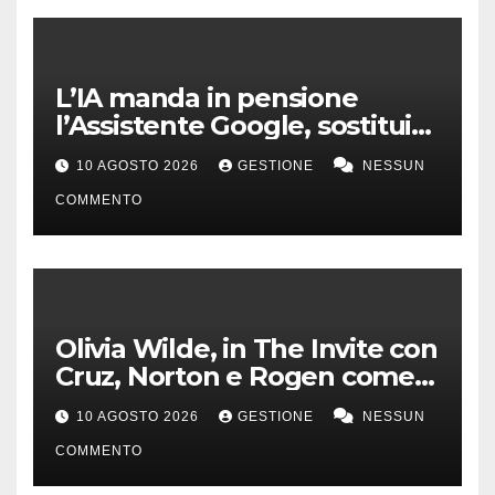
L’IA manda in pensione
l’Assistente Google, sostituito
da Gemini dal 4 settembre
10 AGOSTO 2026
GESTIONE
NESSUN
COMMENTO
Olivia Wilde, in The Invite con
Cruz, Norton e Rogen come
un gruppo jazz
10 AGOSTO 2026
GESTIONE
NESSUN
COMMENTO