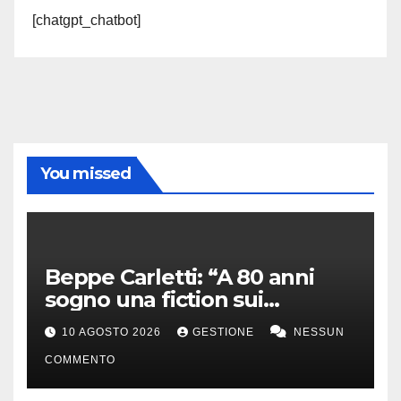
[chatgpt_chatbot]
You missed
Beppe Carletti: “A 80 anni
sogno una fiction sui
Nomadi. Sanremo? Sarebbe
10 AGOSTO 2026
GESTIONE
NESSUN
bello”
COMMENTO