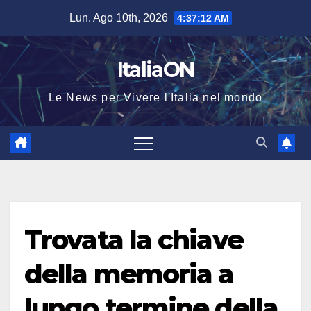
Salta
Lun. Ago 10th, 2026
4:37:12 AM
al
contenuto
ItaliaON
Le News per Vivere l'Italia nel mondo
Trovata la chiave
della memoria a
lungo termine della