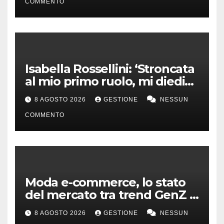
COMMENTO
Isabella Rossellini: ‘Stroncata
al mio primo ruolo, mi diedi
alla moda’
8 AGOSTO 2026
GESTIONE
NESSUN
COMMENTO
Moda e-commerce, lo stato
del mercato tra trend GenZ e
second hand
8 AGOSTO 2026
GESTIONE
NESSUN