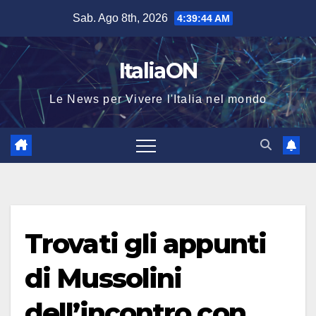
Salta
Sab. Ago 8th, 2026
4:39:45 AM
al
contenuto
ItaliaON
Le News per Vivere l'Italia nel mondo
Trovati gli appunti
di Mussolini
dell’incontro con