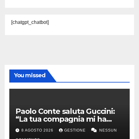
[chatgpt_chatbot]
You missed
Paolo Conte saluta Guccini:
“La tua compagnia mi ha
sempre divertito”
8 AGOSTO 2026
GESTIONE
NESSUN