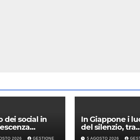
o dei social in
In Giappone i lu
lescenza
del silenzio, tra
ebbe incidere
montagne sacre
OSTO 2026
GESTIONE
5 AGOSTO 2026
GES