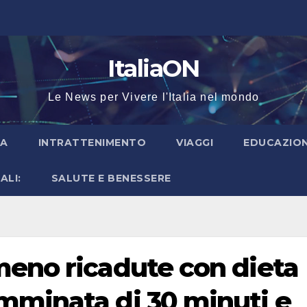
ItaliaON
Le News per Vivere l'Italia nel mondo
IA
INTRATTENIMENTO
VIAGGI
EDUCAZION
ALI:
SALUTE E BENESSERE
meno ricadute con dieta
mminata di 30 minuti e