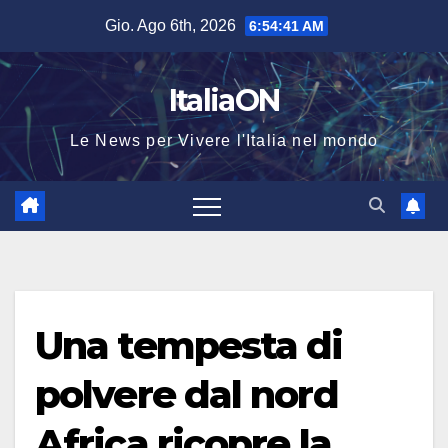
Salta
Gio. Ago 6th, 2026
6:54:41 AM
al
contenuto
ItaliaON
Le News per Vivere l'Italia nel mondo
Una tempesta di
polvere dal nord
Africa ricopre la