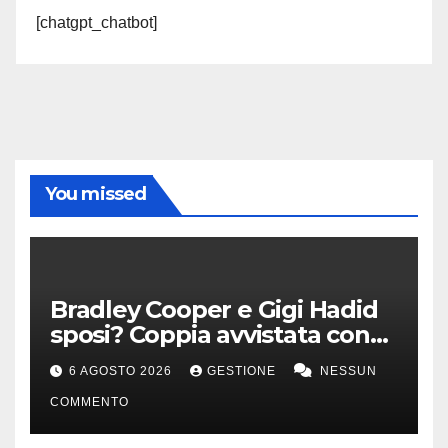
[chatgpt_chatbot]
You missed
Bradley Cooper e Gigi Hadid
sposi? Coppia avvistata con
anello all’anulare
6 AGOSTO 2026
GESTIONE
NESSUN
COMMENTO