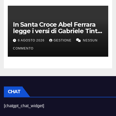
In Santa Croce Abel Ferrara
legge i versi di Gabriele Tinti
per Francesco d’Assisi
6 AGOSTO 2026
GESTIONE
NESSUN
COMMENTO
CHAT
[chatgpt_chat_widget]