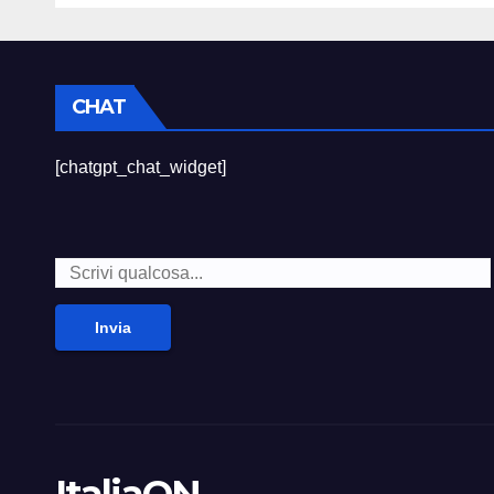
CHAT
[chatgpt_chat_widget]
Invia