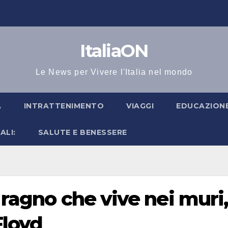
ItaliaON
Le News per Vivere l'Italia nel mondo
A
INTRATTENIMENTO
VIAGGI
EDUCAZIONE
ALI:
SALUTE E BENESSERE
 ragno che vive nei muri
Floyd