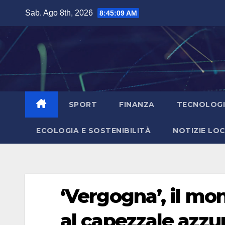
Salta
Sab. Ago 8th, 2026
8:45:10 AM
al
contenuto
SPORT
FINANZA
TECNOLOG
ECOLOGIA E SOSTENIBILITÀ
NOTIZIE LOC
‘Vergogna’, il mon
al capezzale azzu