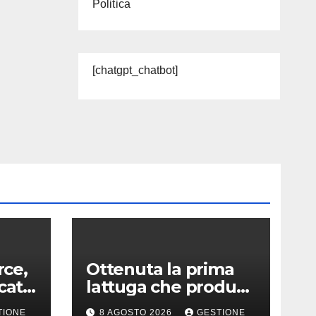
Politica
[chatgpt_chatbot]
ce,
Ottenuta la prima
cato
lattuga che produce
e
una proteina chiave
TIONE
8 AGOSTO 2026
GESTIONE