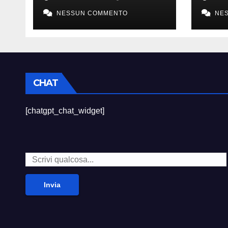
sempre divertito”
died
NESSUN COMMENTO
NE
CHAT
[chatgpt_chat_widget]
Invia