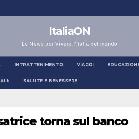
ItaliaON
Le News per Vivere l'Italia nel mondo
A
INTRATTENIMENTO
VIAGGI
EDUCAZIONE
ALI:
SALUTE E BENESSERE
satrice torna sul banco