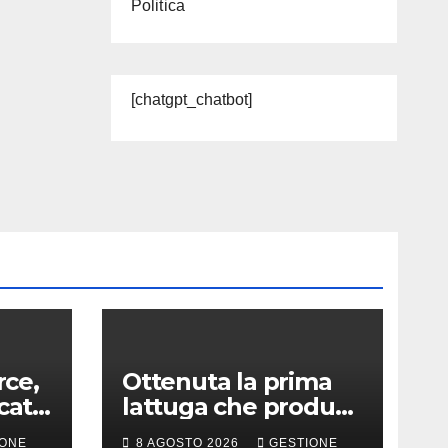
Politica
[chatgpt_chatbot]
ce,
Ottenuta la prima
cato
lattuga che produce
e
una proteina chiave
IONE
8 AGOSTO 2026
GESTIONE