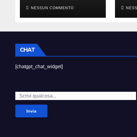
sempre divertito”
died
NESSUN COMMENTO
NES
CHAT
[chatgpt_chat_widget]
Invia