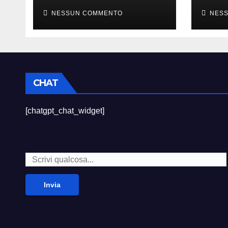
sempre divertito”
died
NESSUN COMMENTO
NES
CHAT
[chatgpt_chat_widget]
Invia