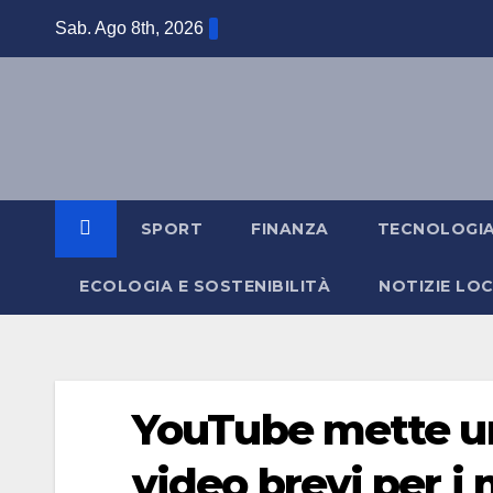
Salta
Sab. Ago 8th, 2026
al
contenuto
SPORT
FINANZA
TECNOLOGI
ECOLOGIA E SOSTENIBILITÀ
NOTIZIE LOC
YouTube mette un l
video brevi per i 