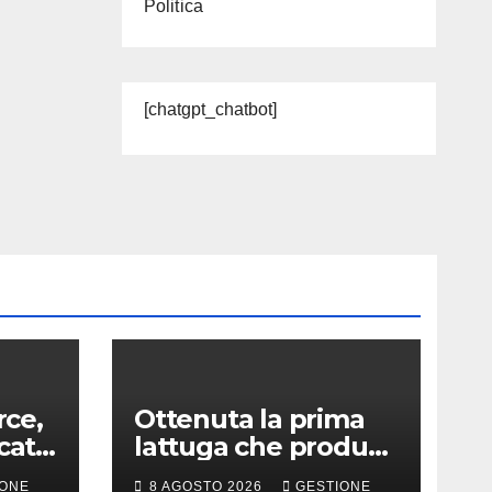
Politica
[chatgpt_chatbot]
ce,
Ottenuta la prima
cato
lattuga che produce
e
una proteina chiave
IONE
8 AGOSTO 2026
GESTIONE