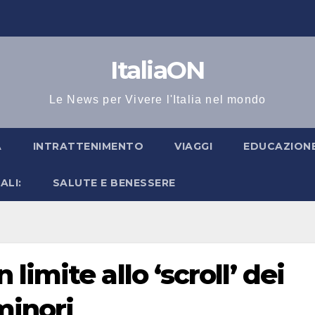
ItaliaON
Le News per Vivere l'Italia nel mondo
A
INTRATTENIMENTO
VIAGGI
EDUCAZIONE
ALI:
SALUTE E BENESSERE
imite allo ‘scroll’ dei
minori